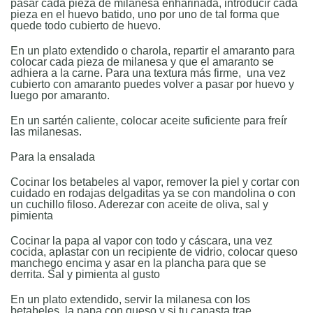
pasar cada pieza de milanesa enharinada, introducir cada
pieza en el huevo batido, uno por uno de tal forma que
quede todo cubierto de huevo.
En un plato extendido o charola, repartir el amaranto para
colocar cada pieza de milanesa y que el amaranto se
adhiera a la carne. Para una textura más firme, una vez
cubierto con amaranto puedes volver a pasar por huevo y
luego por amaranto.
En un sartén caliente, colocar aceite suficiente para freír
las milanesas.
Para la ensalada
Cocinar los betabeles al vapor, remover la piel y cortar con
cuidado en rodajas delgaditas ya se con mandolina o con
un cuchillo filoso. Aderezar con aceite de oliva, sal y
pimienta
Cocinar la papa al vapor con todo y cáscara, una vez
cocida, aplastar con un recipiente de vidrio, colocar queso
manchego encima y asar en la plancha para que se
derrita. Sal y pimienta al gusto
En un plato extendido, servir la milanesa con los
betabeles, la papa con queso y si tu canasta trae