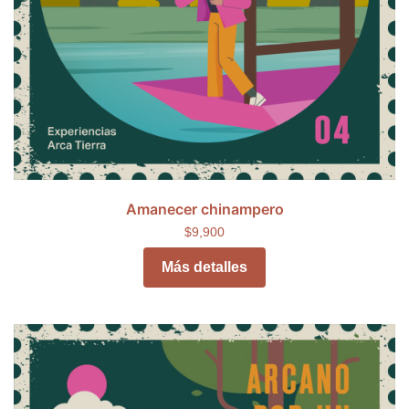
Amanecer chinampero
$9,900
Más detalles