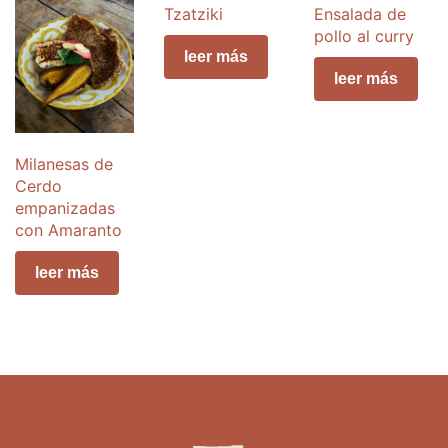
Tzatziki
Ensalada de
pollo al curry
leer más
leer más
Milanesas de
Cerdo
empanizadas
con Amaranto
leer más