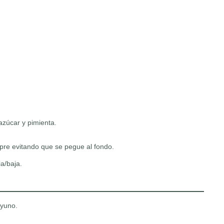
azúcar y pimienta.
re evitando que se pegue al fondo.
a/baja.
yuno.