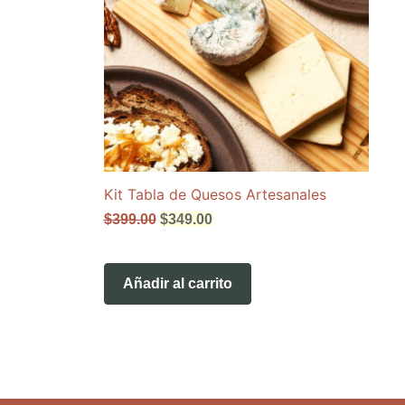
Kit Tabla de Quesos Artesanales
El
El
$
399.00
$
349.00
precio
precio
original
actual
era:
es:
$399.00.
$349.00.
Añadir al carrito