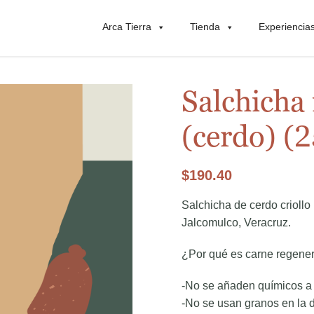
Arca Tierra
Tienda
Experiencia
Salchicha 
(cerdo) (2
$
190.40
Salchicha de cerdo crioll
Jalcomulco, Veracruz.
¿Por qué es carne regener
-No se añaden químicos a l
-No se usan granos en la d