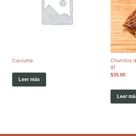
Cúrcuma
Churritos 
g)
$
35.00
Leer más
Leer má