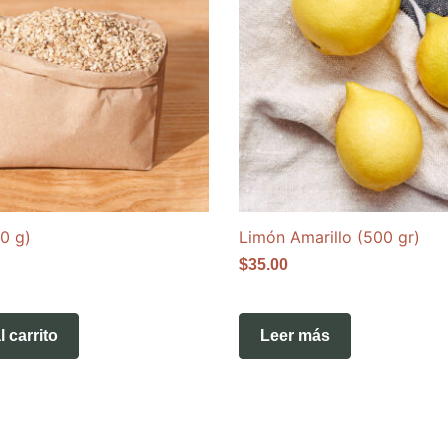
00 g)
Limón Amarillo (500 gr)
$
35.00
l carrito
Leer más