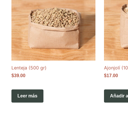
Lenteja (500 gr)
Ajonjolí (1
$
39.00
$
17.00
Leer más
Añadir a