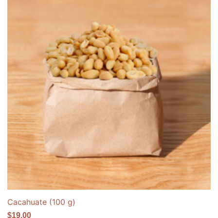
Cacahuate (100 g)
$
19.00