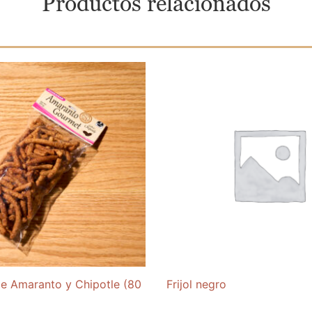
Productos relacionados
de Amaranto y Chipotle (80
Frijol negro