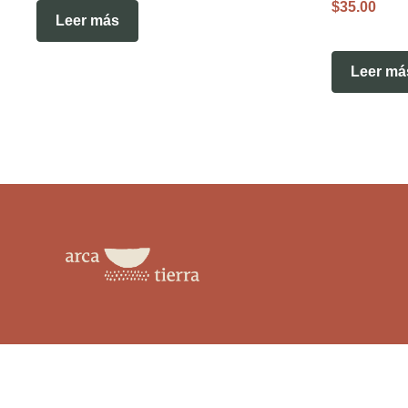
$
35.00
Leer más
Leer má