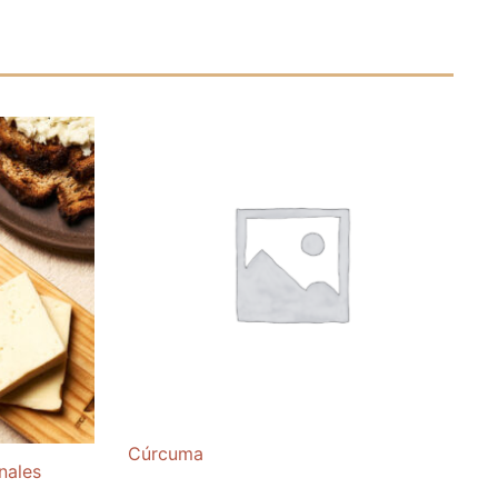
Cúrcuma
nales