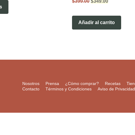
El
El
$
399.00
$
349.00
precio
precio
s
original
actual
era:
es:
$399.00.
$349.00.
Añadir al carrito
Nosotros
Prensa
¿Cómo comprar?
Recetas
Tie
Contacto
Términos y Condiciones
Aviso de Privacidad