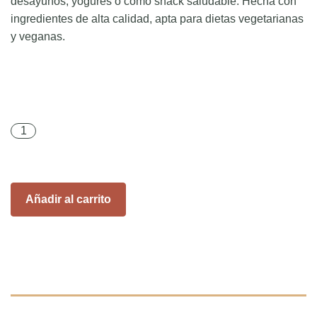
desayunos, yogures o como snack saludable. Hecha con
ingredientes de alta calidad, apta para dietas vegetarianas
y veganas.
Granola artesanal (900 gr) cantidad
Añadir al carrito